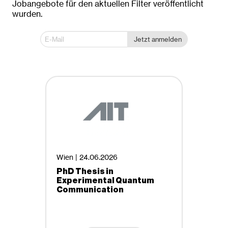
Jobangebote für den aktuellen Filter veröffentlicht
wurden.
Dornbirn
Innsbruck
Jetzt anmelden
Klagenfurt
Krems an der Donau
Linz
St. Pölten
Wien
Anstellungsart
Wien / Linz
Befristete Beschäftigung
Entrepreneurship
Wien |
24.06.2026
Freie Mitarbeiter, Projektmitarbeiter
PhD Thesis in
Lehre, Ausbildung
Experimental Quantum
Communication
Praktikum
Selbstständig, Freelancer
Studentenjobs, Ferialjobs
Studienrichtungen