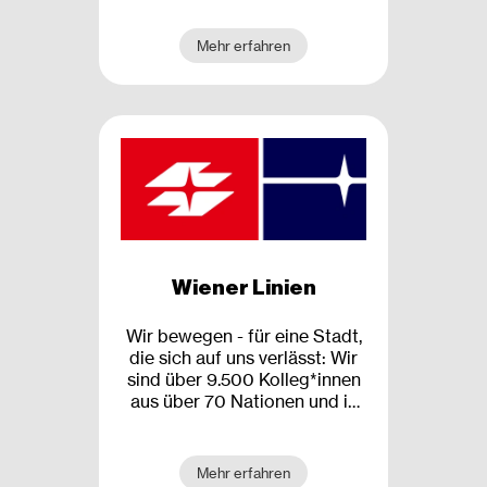
Leidenschaft in den Dienst
einer großartigen Stadt und
Mehr erfahren
ihrer Menschen.
Wiener Linien
Wir bewegen - für eine Stadt,
die sich auf uns verlässt: Wir
sind über 9.500 Kolleg*innen
aus über 70 Nationen und in
über 100 verschiedenen
Berufen. Ob es um steigende
Ansprüche unserer
Mehr erfahren