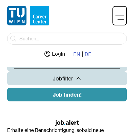
|
Jobtitel / Unternehmen
Login
EN
DE
Jobfilter
Job finden!
Land
Österreich
job
.
alert
Erhalte eine Benachrichtigung, sobald neue
Ort