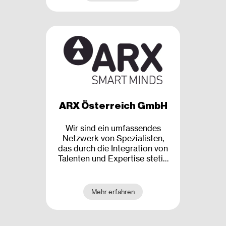
Kund*innen geht, neue
Technologien oder
wachsenden Wettbewerb –
unser Tun steckt voller
Herausforderungen. Und die
meistern wir am besten im
Team.
ARX Österreich GmbH
Wir sind ein umfassendes
Netzwerk von Spezialisten,
das durch die Integration von
Talenten und Expertise stetig
wächst. ARX bewältigt
komplexe Ingenieur- und
Designprojekte und passt sich
Mehr erfahren
dabei einer dynamischen und
anspruchsvollen globalen
Landschaft an. Unsere