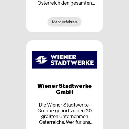
Österreich den gesamten
österreichischen Markt mit
einem auf die Bedürfnisse von
rund 60.000 Kund:innen
Mehr erfahren
abgestimmten
Produktsortiment – 24
Stunden am Tag, sieben Tage
die Woche.
Wiener Stadtwerke
GmbH
Die Wiener Stadtwerke-
Gruppe gehört zu den 30
größten Unternehmen
Österreichs. Wer für uns
arbeitet, stellt sich mit