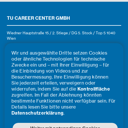
Niederlassungen bestehen
aus lokal gut verankerten und
marktorientierten Fachleuten,
TU CAREER CENTER GMBH
die Netzwerke und
Beziehungen in ihrem eigenen
Umfeld aufbauen und
Wiedner Hauptstraße 15 / 2. Stiege / DG 5. Stock / Top 5 1040
gleichzeitig die gesamte
Wien
Gruppe stärken. Auf diese
E-Mail: office@tucareer.com
Weise kombinieren wir lokales
Wir und ausgewählte Dritte setzen Cookies
Know-how mit globalen Best
oder ähnliche Technologien für technische
Practices, um unseren Kunden
eine umfassende
Zwecke ein und – mit Ihrer Einwilligung – für
ÜBER UNS
Dienstleistung anbieten zu
die Einbindung von Videos und zur
können. Unsere
Besuchermessung. Ihre Einwilligung können
Team
Kompetenzbereiche sind:
Sie jederzeit erteilen, verweigern oder
Infrastruktur, Städtebau,
Impressum
widerrufen, indem Sie auf die
Kontrollfläche
Energie & Industrie.
zugreifen. Im Fall der Ablehnung könnten
Kooperationspartner*innen
bestimmte Funktionen nicht verfügbar sein. Für
Cookie Einstellungen
Details lesen Sie bitte unsere
©2026 TU Career Center GmbH
Datenschutzerklärung
.