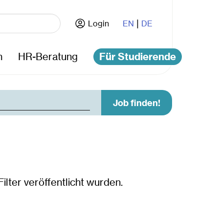
|
Login
EN
DE
n
HR-Beratung
Für Studierende
Job finden!
nrichtungen
tektur und Raumplanung
lter veröffentlicht wurden.
und Umweltingenieurwesen
rotechnik und Informationstechnik
sie und Geoinformation