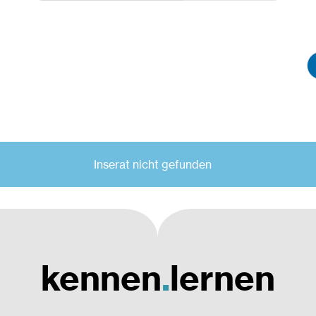
Praktikum
Studie
Selbstständig, Freelancer
Techn
Studentenjobs, Ferialjobs
Techn
Traineeprogramm
Techn
Unbefristete Beschäftigung
Verfa
(Wirt
(Wirt
Mater
Arbeitsort
Inserat nicht gefunden
Büro
Homeoffice möglich
kennen
.
lernen