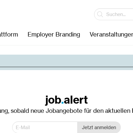
attform
Employer Branding
Veranstaltunge
Anstellungsart
Studie
job
.
alert
Befristete Beschäftigung
Archi
ung, sobald neue Jobangebote für den aktuellen Fi
Entrepreneurship
Bau- 
Freie Mitarbeiter, Projektmitarbeiter
Elekt
Jetzt anmelden
Lehre, Ausbildung
Geodä