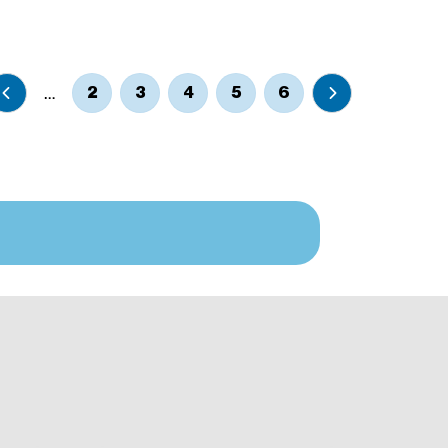
rende mit IT-Affinität
ische Chemie
ische Mathematik
…
2
3
4
5
6
ische Physik
hrenstechnik
schafts-) Informatik & Data Science
schaftsingenieurwesen-) Maschinenbau &
ialwissenschaften