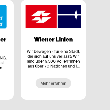
ter
Wiener Linien
Wir bewegen - für eine Stadt,
die sich auf uns verlässt: Wir
ING.
sind über 9.500 Kolleg*innen
ist
aus über 70 Nationen und in
en
über 100 verschiedenen
Berufen. Ob es um steigende
Ansprüche unserer
Mehr erfahren
Kund*innen geht, neue
Technologien oder
wachsenden Wettbewerb –
unser Tun steckt voller
Herausforderungen. Und die