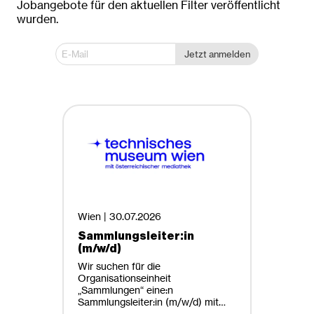
Jobangebote für den aktuellen Filter veröffentlicht
wurden.
Dornbirn
Innsbruck
Jetzt anmelden
Krems an der Donau
Linz
Wien
Wien / Linz
Anstellungsart
Befristete Beschäftigung
Entrepreneurship
Wien |
30.07.2026
Freie Mitarbeiter, Projektmitarbeiter
Sammlungsleiter:in
Lehre, Ausbildung
(m/w/d)
Praktikum
Wir suchen für die
Organisationseinheit
Selbstständig, Freelancer
„Sammlungen“ eine:n
Sammlungsleiter:in (m/w/d) mit
Studentenjobs, Ferialjobs
Studienrichtungen