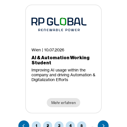
Wien |
10.07.2026
AI & Automation Working
Student
Improving AI usage within the
company and driving Automation &
Digitalization Efforts
Mehr erfahren
…
1
2
3
4
5