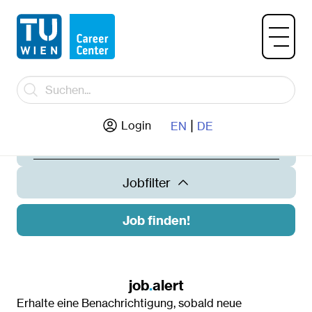
|
Jobtitel / Unternehmen
Login
EN
DE
Jobfilter
Job finden!
Land
Österreich
job
.
alert
Erhalte eine Benachrichtigung, sobald neue
Ort