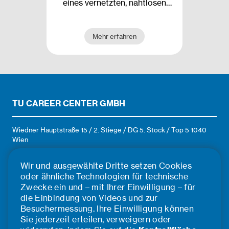
eines vernetzten, nahtlosen
und umweltfreundlichen
Verkehrs. Mit 24.000
Mitarbeiter:innen in über 50
Mehr erfahren
Ländern ist das Unternehmen
global aufgestellt, doch unser
Geschäft ist lokal. Österreich
ist, mit mehr als 60 Jahren
lokaler Präsenz, eine der
wichtigsten Referenzen von
TU CAREER CENTER GMBH
Hitachi im Bereich der
Digitalisierung von
Eisenbahnen. Mit mehr als 180
Wiedner Hauptstraße 15 / 2. Stiege / DG 5. Stock / Top 5 1040
elektronischen Stellwerken im
Wien
Feld sind rund 50% des
E-Mail: office@tucareer.com
modernen österreichischen
Wir und ausgewählte Dritte setzen Cookies
Eisenbahnnetzes mit
oder ähnliche Technologien für technische
Technologie von Hitachi
ausgestattet. Unsere
Zwecke ein und – mit Ihrer Einwilligung – für
ÜBER UNS
Signaltechniklösungen tragen
die Einbindung von Videos und zur
aktiv zu einer 95,5
Besuchermessung. Ihre Einwilligung können
Team
prozentigen Pünktlichkeit von
Sie jederzeit erteilen, verweigern oder
447 Millionen Fahrgästen und
Impressum