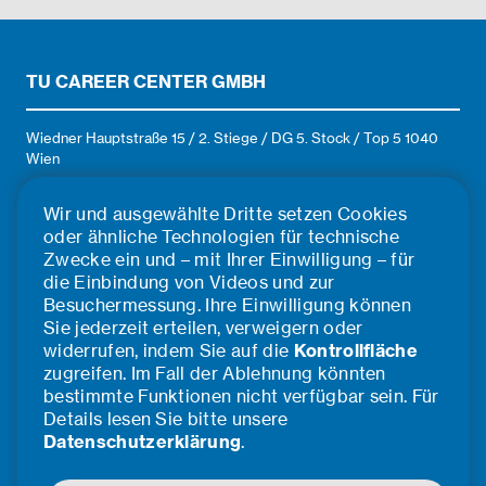
Standort in Wien arbeiten
Niederlassungen bestehen
mehr als 480 Expert:innen
aus lokal gut verankerten und
aus über 40 verschiedenen
marktorientierten Fachleuten,
Nationen – ein diverses Team,
TU CAREER CENTER GMBH
die Netzwerke und
das mit seinen
Beziehungen in ihrem eigenen
unterschiedlichen Fähigkeiten,
Umfeld aufbauen und
Talenten und Persönlichkeiten
Wiedner Hauptstraße 15 / 2. Stiege / DG 5. Stock / Top 5 1040
gleichzeitig die gesamte
gemeinsam die Mobilität von
Wien
Gruppe stärken. Auf diese
morgen gestaltet.
E-Mail: office@tucareer.com
Weise kombinieren wir lokales
Wir und ausgewählte Dritte setzen Cookies
Know-how mit globalen Best
oder ähnliche Technologien für technische
Practices, um unseren Kunden
eine umfassende
Zwecke ein und – mit Ihrer Einwilligung – für
ÜBER UNS
Dienstleistung anbieten zu
die Einbindung von Videos und zur
können. Unsere
Besuchermessung. Ihre Einwilligung können
Team
Kompetenzbereiche sind:
Sie jederzeit erteilen, verweigern oder
Infrastruktur, Städtebau,
Impressum
widerrufen, indem Sie auf die
Kontrollfläche
Energie & Industrie.
zugreifen. Im Fall der Ablehnung könnten
Kooperationspartner*innen
bestimmte Funktionen nicht verfügbar sein. Für
Cookie Einstellungen
Details lesen Sie bitte unsere
©2026 TU Career Center GmbH
Datenschutzerklärung
.