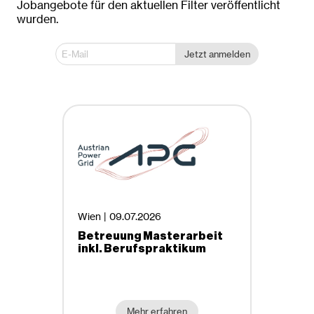
Jobangebote für den aktuellen Filter veröffentlicht
wurden.
Dornbirn
Innsbruck
Jetzt anmelden
Krems an der Donau
Linz
Wien
Wien / Linz
Anstellungsart
Befristete Beschäftigung
Entrepreneurship
Wien |
09.07.2026
Freie Mitarbeiter, Projektmitarbeiter
Betreuung Masterarbeit
Lehre, Ausbildung
inkl. Berufspraktikum
Praktikum
Selbstständig, Freelancer
Studentenjobs, Ferialjobs
Studienrichtungen
Mehr erfahren