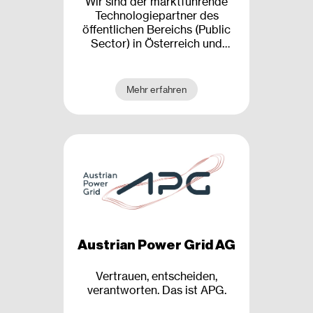
Wir sind der marktführende
Technologiepartner des
öffentlichen Bereichs (Public
Sector) in Österreich und
entwickeln und betreiben
mehr als 400 IT-
Anwendungen und E-
Mehr erfahren
Government-Lösungen.
Austrian Power Grid AG
Vertrauen, entscheiden,
verantworten. Das ist APG.