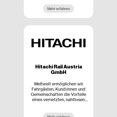
Mehr erfahren
Hitachi Rail Austria
GmbH
Weltweit ermöglichen wir
Fahrgästen, Kund:innen und
Gemeinschaften die Vorteile
eines vernetzten, nahtlosen
und umweltfreundlichen
Verkehrs. Mit 24.000
Mitarbeiter:innen in über 50
Mehr erfahren