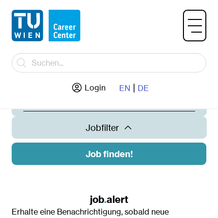
|
Jobtitel / Unternehmen
Login
EN
DE
Jobfilter
Job finden!
Land
Österreich
job
.
alert
Erhalte eine Benachrichtigung, sobald neue
Ort