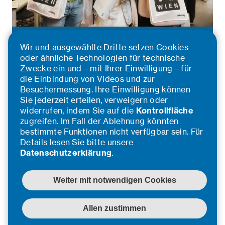
Gen Z – gekommen, um alles zu
Wir und ausgewählte Dritte setzen Cookies
verändern?!
oder ähnliche Technologien für technische
Zwecke ein und – mit Ihrer Einwilligung – für
Ihr Fahrplan zu einer erfolgreichen Employer Branding
die Einbindung von Videos und zur
Strategie an der TU Wien
Besuchermessung. Ihre Einwilligung können
Sie jederzeit erteilen, verweigern oder
widerrufen, indem Sie auf die
Kontrollfläche
Mehr erfahren
zugreifen. Im Fall der Ablehnung könnten
bestimmte Funktionen nicht verfügbar sein. Für
Details lesen Sie bitte unsere
Datenschutzerklärung
.